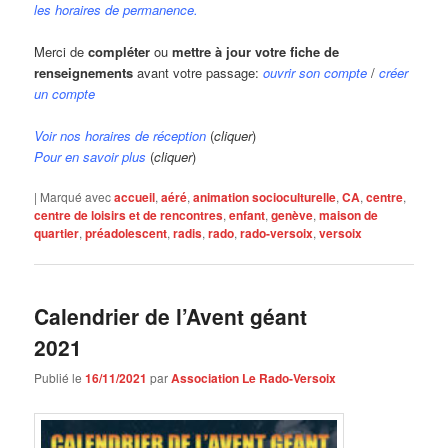
les horaires de permanence
.
Merci de
compléter
ou
mettre à jour votre fiche de
renseignements
avant votre passage:
ouvrir son compte
/
créer
un compte
Voir nos horaires de réception
(
cliquer
)
Pour en savoir plus
(
cliquer
)
|
Marqué avec
accueil
,
aéré
,
animation socioculturelle
,
CA
,
centre
,
centre de loisirs et de rencontres
,
enfant
,
genève
,
maison de
quartier
,
préadolescent
,
radis
,
rado
,
rado-versoix
,
versoix
Calendrier de l’Avent géant
2021
Publié le
16/11/2021
par
Association Le Rado-Versoix