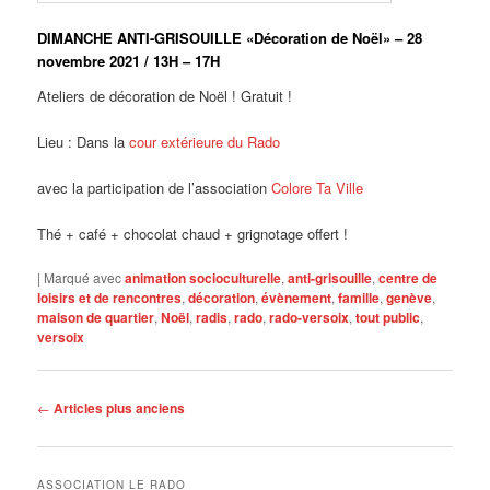
DIMANCHE ANTI-GRISOUILLE «Décoration de Noël» – 28
novembre 2021 / 13H – 17H
Ateliers de décoration de Noël ! Gratuit !
Lieu : Dans la
cour extérieure du Rado
avec la participation de l’association
Colore Ta Ville
Thé + café + chocolat chaud + grignotage offert !
|
Marqué avec
animation socioculturelle
,
anti-grisouille
,
centre de
loisirs et de rencontres
,
décoration
,
évènement
,
famille
,
genève
,
maison de quartier
,
Noël
,
radis
,
rado
,
rado-versoix
,
tout public
,
versoix
Navigation
←
Articles plus anciens
des
articles
ASSOCIATION LE RADO