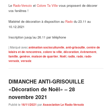
Le
Rado-Versoix
et
Colore Ta Ville
vous proposent de décorer
vos fenêtres !
Matériel de décoration à disposition au
Rado
du 23.11 au
10.12.2021
Inscription jusqu’au 26.11 par téléphone
|
Marqué avec
animation socioculturelle
,
anti-grisouille
,
centre de
loisirs et de rencontres
,
colore ta ville
,
décoration
,
évènement
,
famille
,
genève
,
maison de quartier
,
Noël
,
radis
,
rado
,
rado-
versoix
,
versoix
DIMANCHE ANTI-GRISOUILLE
«Décoration de Noël» – 28
novembre 2021
Publié le
16/11/2021
par
Association Le Rado-Versoix