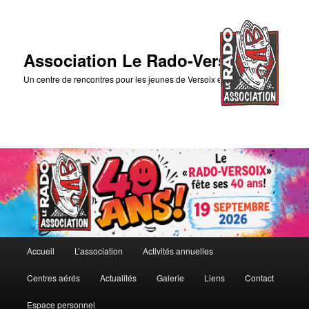
Association Le Rado-Versoix
Un centre de rencontres pour les jeunes de Versoix et des environs
Menu
Accueil
L’association
Activités annuelles
Aller
Aller
principal
Centres aérés
Actualités
Galerie
Liens
Contact
au
au
Espace personnel