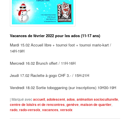
Vacances de février 2022 pour les ados (11-17 ans)
Mardi 15.02 Accueil libre + tournoi foot + tournoi mario-kart /
14H-19H
Mercredi 16.02 Brunch offert / 11H-16H
Jeudi 17.02 Raclette à gogo CHF 3.- / 15H-21H
Vendredi 18.02 Sortie tobogganing (sur inscriptions) 10H30-19H
|
Marqué avec
accueil
,
adolescent
,
ados
,
animation socioculturelle
,
centre de loisirs et de rencontres
,
genève
,
maison de quartier
,
rado
,
rado-versoix
,
vacances
,
versoix