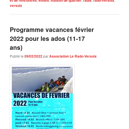
et de rencontres
,
enfant
,
maison de quartier
,
radis
,
rado-versoix
,
versoix
Programme vacances février
2022 pour les ados (11-17
ans)
Publié le
09/02/2022
par
Association Le Rado-Versoix