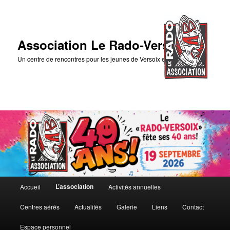
Association Le Rado-Versoix
Un centre de rencontres pour les jeunes de Versoix et des environs
Menu
L’association
Accueil
Activités annuelles
Aller
principal
Centres aérés
Actualités
Galerie
Liens
Contact
au
Espace personnel