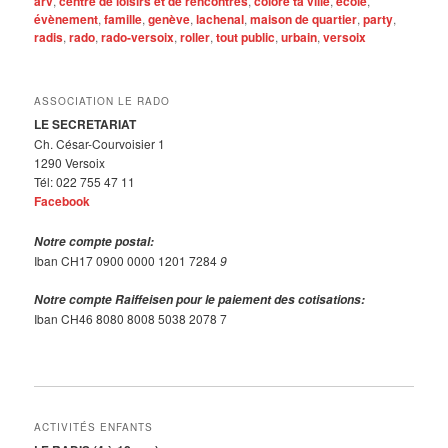
arv
,
centre de loisirs et de rencontres
,
colore ta ville
,
école
,
évènement
,
famille
,
genève
,
lachenal
,
maison de quartier
,
party
,
radis
,
rado
,
rado-versoix
,
roller
,
tout public
,
urbain
,
versoix
ASSOCIATION LE RADO
LE SECRETARIAT
Ch. César-Courvoisier 1
1290 Versoix
Tél: 022 755 47 11
Facebook
Notre compte postal:
Iban CH17 0900 0000 1201 7284
9
Notre compte Raiffeisen pour le paiement des cotisations:
Iban CH46 8080 8008 5038 2078 7
ACTIVITÉS ENFANTS