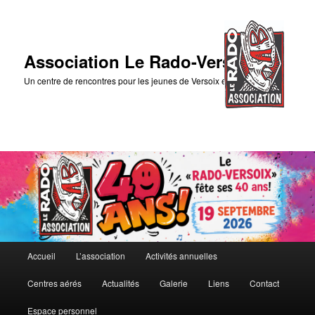
Association Le Rado-Versoix
Un centre de rencontres pour les jeunes de Versoix et des environs
Menu
Accueil
L’association
Activités annuelles
Aller
Aller
principal
Centres aérés
Actualités
Galerie
Liens
Contact
au
au
Espace personnel