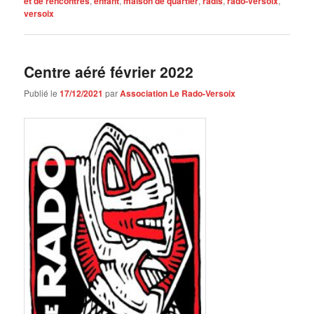
et de rencontres
,
enfant
,
maison de quartier
,
radis
,
rado-versoix
,
versoix
Centre aéré février 2022
Publié le
17/12/2021
par
Association Le Rado-Versoix