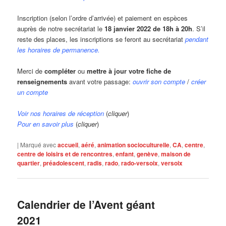
Inscription (selon l’ordre d’arrivée) et paiement en espèces
auprès de notre secrétariat le
18 janvier 2022 de 18h à 20h
. S’il
reste des places, les inscriptions se feront au secrétariat
pendant
les horaires de permanence
.
Merci de
compléter
ou
mettre à jour votre fiche de
renseignements
avant votre passage:
ouvrir son compte
/
créer
un compte
Voir nos horaires de réception
(
cliquer
)
Pour en savoir plus
(
cliquer
)
|
Marqué avec
accueil
,
aéré
,
animation socioculturelle
,
CA
,
centre
,
centre de loisirs et de rencontres
,
enfant
,
genève
,
maison de
quartier
,
préadolescent
,
radis
,
rado
,
rado-versoix
,
versoix
Calendrier de l’Avent géant
2021