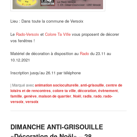
Lieu : Dans toute la commune de Versoix
Le
Rado-Versoix
et
Colore Ta Ville
vous proposent de décorer
vos fenêtres !
Matériel de décoration à disposition au
Rado
du 23.11 au
10.12.2021
Inscription jusqu’au 26.11 par téléphone
|
Marqué avec
animation socioculturelle
,
anti-grisouille
,
centre de
loisirs et de rencontres
,
colore ta ville
,
décoration
,
évènement
,
famille
,
genève
,
maison de quartier
,
Noël
,
radis
,
rado
,
rado-
versoix
,
versoix
DIMANCHE ANTI-GRISOUILLE
«Décoration de Noël» – 28