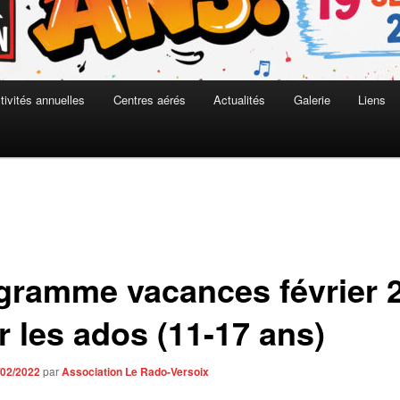
tivités annuelles
Centres aérés
Actualités
Galerie
Liens
gramme vacances février 
r les ados (11-17 ans)
/02/2022
par
Association Le Rado-Versoix