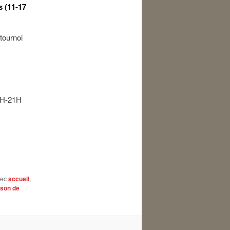
s (11-17
 tournoi
15H-21H
vec
accueil
,
son de