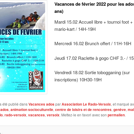
Vacances de février 2022 pour les ado
ans)
Mardi 15.02 Accueil libre + tournoi foot +
mario-kart / 14H-19H
Mercredi 16.02 Brunch offert / 11H-16H
Jeudi 17.02 Raclette à gogo CHF 3.- / 
Vendredi 18.02 Sortie tobogganing (sur
inscriptions) 10H30-19H
a été publié dans
Vacances ados
par
Association Le Rado-Versoix
, et marqué a
,
ados
,
animation socioculturelle
,
centre de loisirs et de rencontres
,
genève
,
mai
do
,
rado-versoix
,
vacances
,
versoix
. Mettez-le en favori avec son
permalien
.