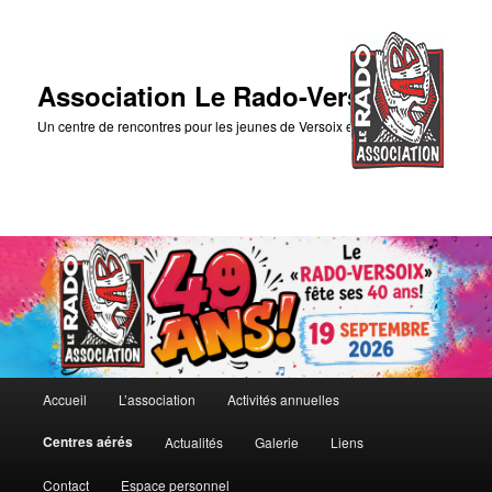
Association Le Rado-Versoix
Un centre de rencontres pour les jeunes de Versoix et des environs
Menu
Accueil
L’association
Activités annuelles
Aller
principal
Centres aérés
Actualités
Galerie
Liens
au
Contact
Espace personnel