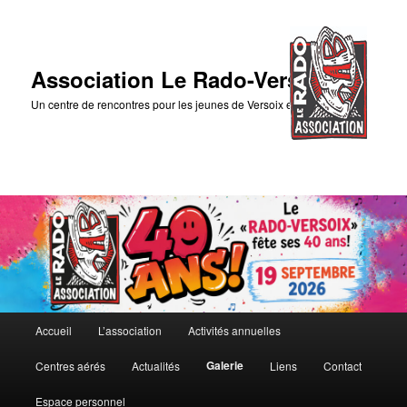
Association Le Rado-Versoix
Un centre de rencontres pour les jeunes de Versoix et des environs
Menu
Accueil
L’association
Activités annuelles
Aller
principal
Galerie
Centres aérés
Actualités
Liens
Contact
au
Espace personnel