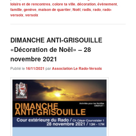
loisirs et de rencontres
,
colore ta ville
,
décoration
,
évènement
,
famille
,
genève
,
maison de quartier
,
Noël
,
radis
,
rado
,
rado-
versoix
,
versoix
DIMANCHE ANTI-GRISOUILLE
«Décoration de Noël» – 28
novembre 2021
Publié le
16/11/2021
par
Association Le Rado-Versoix