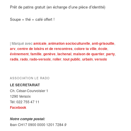
Prêt de patins gratuit (en échange d’une pièce d’identité)
Soupe + thé + café offert !
|
Marqué avec
amicale
,
animation socioculturelle
,
anti-grisouille
,
arv
,
centre de loisirs et de rencontres
,
colore ta ville
,
école
,
évènement
,
famille
,
genève
,
lachenal
,
maison de quartier
,
party
,
radis
,
rado
,
rado-versoix
,
roller
,
tout public
,
urbain
,
versoix
ASSOCIATION LE RADO
LE SECRETARIAT
Ch. César-Courvoisier 1
1290 Versoix
Tél: 022 755 47 11
Facebook
Notre compte postal:
Iban CH17 0900 0000 1201 7284
9