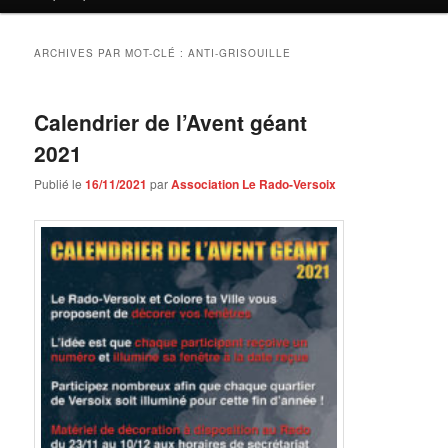
contenu
contenu
principal
secondaire
ARCHIVES PAR MOT-CLÉ :
ANTI-GRISOUILLE
Calendrier de l’Avent géant
2021
Publié le
16/11/2021
par
Association Le Rado-Versoix