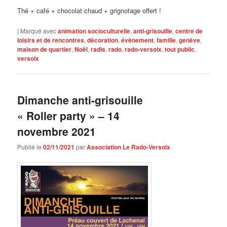
Thé + café + chocolat chaud + grignotage offert !
|
Marqué avec
animation socioculturelle
,
anti-grisouille
,
centre de
loisirs et de rencontres
,
décoration
,
évènement
,
famille
,
genève
,
maison de quartier
,
Noël
,
radis
,
rado
,
rado-versoix
,
tout public
,
versoix
Dimanche anti-grisouille
« Roller party » – 14
novembre 2021
Publié le
02/11/2021
par
Association Le Rado-Versoix