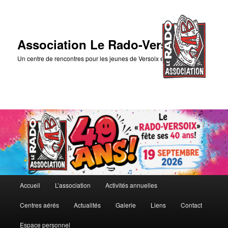
Association Le Rado-Versoix
Un centre de rencontres pour les jeunes de Versoix et des environs
Menu
Accueil
L’association
Activités annuelles
Aller
Aller
principal
Centres aérés
Actualités
Galerie
Liens
Contact
au
au
Espace personnel