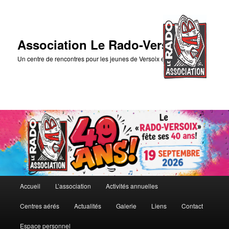
Association Le Rado-Versoix
Un centre de rencontres pour les jeunes de Versoix et des environs
Menu
Accueil
L’association
Activités annuelles
Aller
Aller
principal
Centres aérés
Actualités
Galerie
Liens
Contact
au
au
Espace personnel