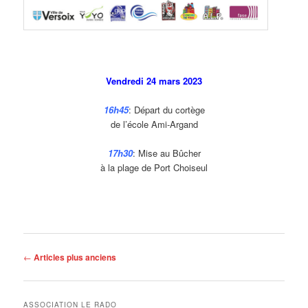
Vendredi 24 mars 2023
16h45
: Départ du cortège
de l’école Ami-Argand
17h30
: Mise au Bûcher
à la plage de Port Choiseul
Navigation
←
Articles plus anciens
des
articles
ASSOCIATION LE RADO