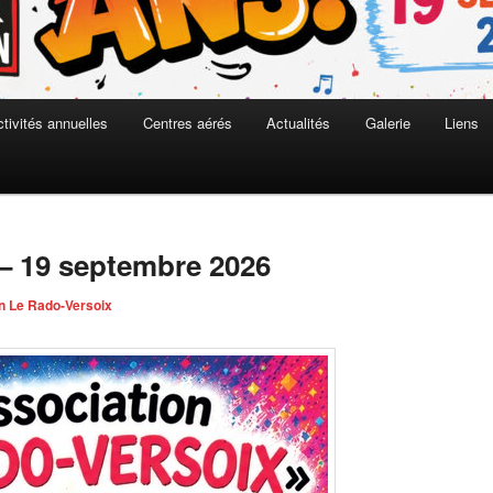
tivités annuelles
Centres aérés
Actualités
Galerie
Liens
– 19 septembre 2026
n Le Rado-Versoix