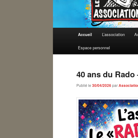
Menu
Accueil
L’association
Ac
Aller
Aller
principal
Espace personnel
au
au
contenu
contenu
40 ans du Rado 
principal
secondaire
Publié le
30/04/2026
par
Associatio