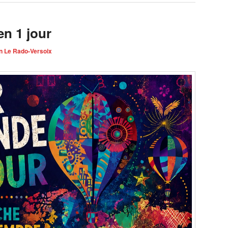
n 1 jour
n Le Rado-Versoix