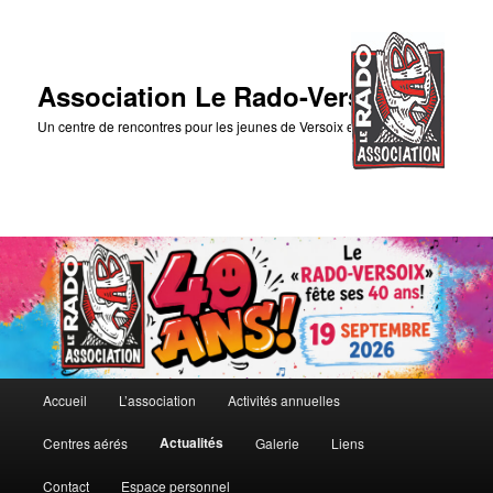
Association Le Rado-Versoix
Un centre de rencontres pour les jeunes de Versoix et des environs
Menu
Accueil
L’association
Activités annuelles
Aller
principal
Actualités
Centres aérés
Galerie
Liens
au
Contact
Espace personnel