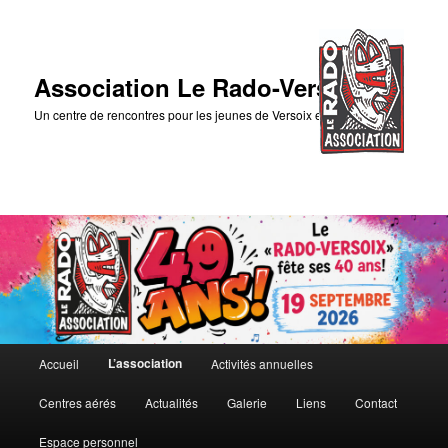
Association Le Rado-Versoix
Un centre de rencontres pour les jeunes de Versoix et des environs
Menu
L’association
Accueil
Activités annuelles
Aller
principal
Centres aérés
Actualités
Galerie
Liens
Contact
au
Espace personnel