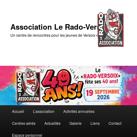
Association Le Rado-Versoix
Un centre de rencontres pour les jeunes de Versoix et des environs
Menu
Accueil
L’association
Activités annuelles
Aller
Aller
principal
Centres aérés
Actualités
Galerie
Liens
Contact
au
au
Espace personnel