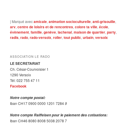
|
Marqué avec
amicale
,
animation socioculturelle
,
anti-grisouille
,
arv
,
centre de loisirs et de rencontres
,
colore ta ville
,
école
,
évènement
,
famille
,
genève
,
lachenal
,
maison de quartier
,
party
,
radis
,
rado
,
rado-versoix
,
roller
,
tout public
,
urbain
,
versoix
ASSOCIATION LE RADO
LE SECRETARIAT
Ch. César-Courvoisier 1
1290 Versoix
Tél: 022 755 47 11
Facebook
Notre compte postal:
Iban CH17 0900 0000 1201 7284
9
Notre compte Raiffeisen pour le paiement des cotisations:
Iban CH46 8080 8008 5038 2078 7