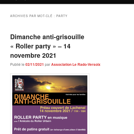
contenu
contenu
principal
secondaire
ARCHIVES PAR MOT-CLÉ :
PARTY
Dimanche anti-grisouille
« Roller party » – 14
novembre 2021
Publié le
02/11/2021
par
Association Le Rado-Versoix