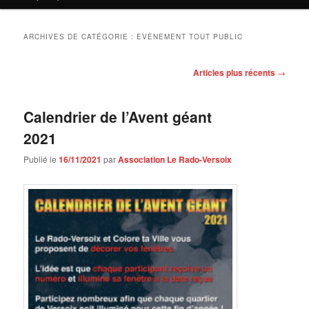
contenu
contenu
principal
secondaire
ARCHIVES DE CATÉGORIE :
EVÈNEMENT TOUT PUBLIC
Navigation
Articles plus récents
→
des
articles
Calendrier de l’Avent géant
2021
Publié le
16/11/2021
par
Association Le Rado-Versoix