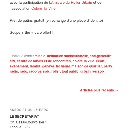
avec la participation de
L’Amicale du Roller Urbain
et de
l’association
Colore Ta Ville
Prêt de patins gratuit (en échange d’une pièce d’identité)
Soupe + thé + café offert !
|
Marqué avec
amicale
,
animation socioculturelle
,
anti-grisouille
,
arv
,
centre de loisirs et de rencontres
,
colore ta ville
,
école
,
évènement
,
famille
,
genève
,
lachenal
,
maison de quartier
,
party
,
radis
,
rado
,
rado-versoix
,
roller
,
tout public
,
urbain
,
versoix
Navigation
Articles plus récents
→
des
articles
ASSOCIATION LE RADO
LE SECRETARIAT
Ch. César-Courvoisier 1
1290 Versoix