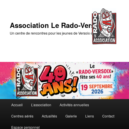
Association Le Rado-Versoix
Un centre de rencontres pour les jeunes de Versoix et des environs
Menu
Accueil
L’association
Activités annuelles
Aller
Aller
principal
Centres aérés
Actualités
Galerie
Liens
Contact
au
au
Espace personnel