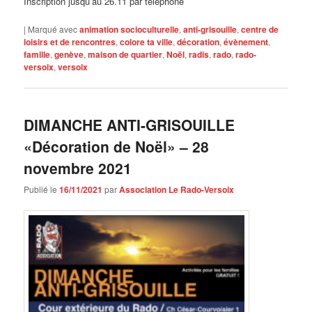
Inscription jusqu’au 26.11 par téléphone
|
Marqué avec
animation socioculturelle
,
anti-grisouille
,
centre de
loisirs et de rencontres
,
colore ta ville
,
décoration
,
évènement
,
famille
,
genève
,
maison de quartier
,
Noël
,
radis
,
rado
,
rado-
versoix
,
versoix
DIMANCHE ANTI-GRISOUILLE
«Décoration de Noël» – 28
novembre 2021
Publié le
16/11/2021
par
Association Le Rado-Versoix