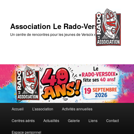
Association Le Rado-Versoix
Un centre de rencontres pour les jeunes de Versoix et des environs
Menu
Accueil
L’association
Activités annuelles
Aller
principal
Centres aérés
Actualités
Galerie
Liens
Contact
au
Espace personnel