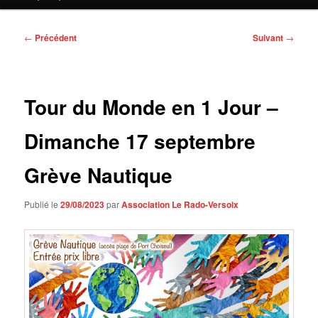
contenu
principal
Navigation
←
Précédent
Suivant
→
des
articles
Tour du Monde en 1 Jour –
Dimanche 17 septembre
Grève Nautique
Publié le
29/08/2023
par
Association Le Rado-Versoix