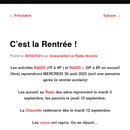
contenu
principal
Navigation
←
Précédent
Suivant
→
des
articles
C’est la Rentrée !
Publié le
28/08/2023
par
Association Le Rado-Versoix
Les activités
RADIS
(1P à 4P ) et
RADIS +
(5P à 8P en accueil
libre)
reprendront MERCREDI 30 août 2023
(soit une semaine
après la rentrée scolaire)
Les accueil au
Rado
des ados reprennent le mardi 5
septembre, les paninis le jeudi 15 septembre.
La
Charrette
redémarre dès le mardi 12 septembre.
Les
cours
ont repris. On se réjouit…