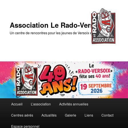
Association Le Rado-Versoix
Un centre de rencontres pour les jeunes de Versoix et des environs
Menu
Accueil
L’association
Activités annuelles
Aller
principal
Centres aérés
Actualités
Galerie
Liens
Contact
au
Espace personnel