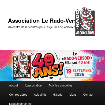
Association Le Rado-Versoix
Un centre de rencontres pour les jeunes de Versoix et des environs
Menu
Accueil
L’association
Activités annuelles
Aller
principal
Centres aérés
Actualités
Galerie
Liens
Contact
au
Espace personnel