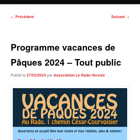
contenu
principal
Navigation
←
Précédent
Suivant
→
des
articles
Programme vacances de
Pâques 2024 – Tout public
Publié le
27/03/2024
par
Association Le Rado-Versoix