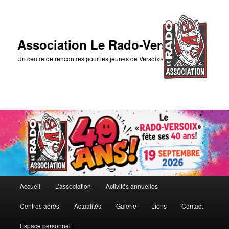
Association Le Rado-Versoix
Un centre de rencontres pour les jeunes de Versoix et des environs
Menu
Accueil
L’association
Activités annuelles
Aller
principal
Centres aérés
Actualités
Galerie
Liens
Contact
au
Espace personnel