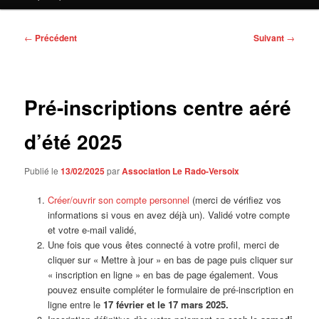
contenu
principal
Navigation
←
Précédent
Suivant
→
des
articles
Pré-inscriptions centre aéré
d’été 2025
Publié le
13/02/2025
par
Association Le Rado-Versoix
Créer/ouvrir son compte personnel
(merci de vérifiez vos
informations si vous en avez déjà un). Validé votre compte
et votre e-mail validé,
Une fois que vous êtes connecté à votre profil, merci de
cliquer sur « Mettre à jour » en bas de page puis cliquer sur
« inscription en ligne » en bas de page également. Vous
pouvez ensuite compléter le formulaire de pré-inscription en
ligne entre le
17 février et le 17 mars 2025.