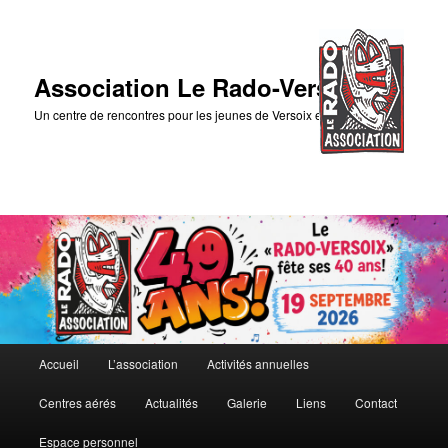
Association Le Rado-Versoix
Un centre de rencontres pour les jeunes de Versoix et des environs
Menu
Accueil
L’association
Activités annuelles
Aller
principal
Centres aérés
Actualités
Galerie
Liens
Contact
au
Espace personnel