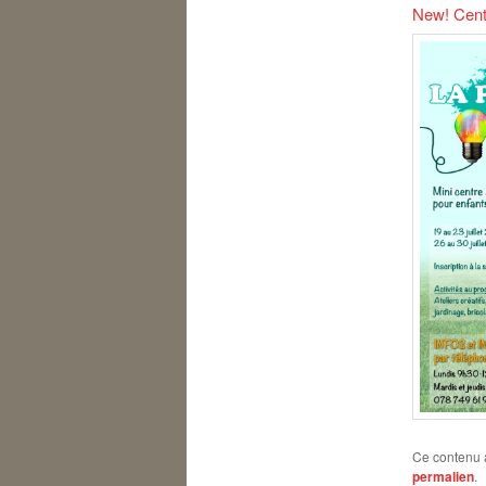
New! Centr
Ce contenu 
permalien
.