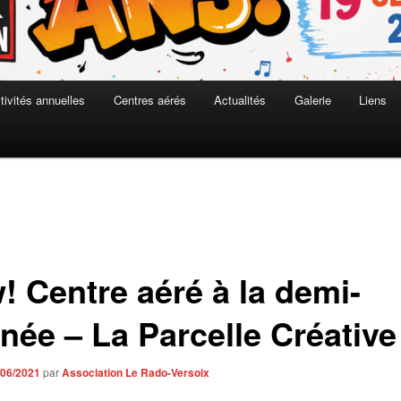
tivités annuelles
Centres aérés
Actualités
Galerie
Liens
! Centre aéré à la demi-
née – La Parcelle Créative
/06/2021
par
Association Le Rado-Versoix