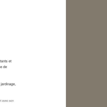
tants et
ne de
, jardinage,
ri avec son