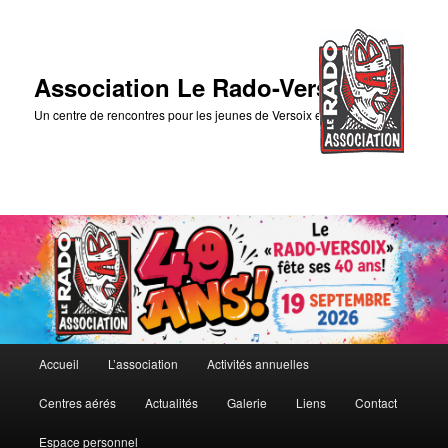
Association Le Rado-Versoix
Un centre de rencontres pour les jeunes de Versoix et des environs
Menu
Accueil
L’association
Activités annuelles
Aller
principal
Centres aérés
Actualités
Galerie
Liens
Contact
au
Espace personnel