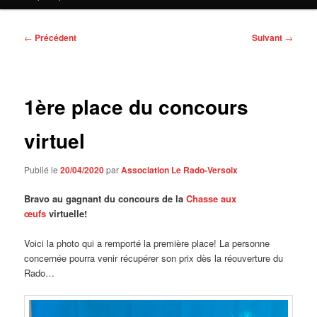
contenu
principal
Navigation
←
Précédent
Suivant
→
des
articles
1ère place du concours
virtuel
Publié le
20/04/2020
par
Association Le Rado-Versoix
Bravo au gagnant du concours de la
Chasse aux
œufs
virtuelle!
Voici la photo qui a remporté la première place! La personne
concernée pourra venir récupérer son prix dès la réouverture du
Rado…