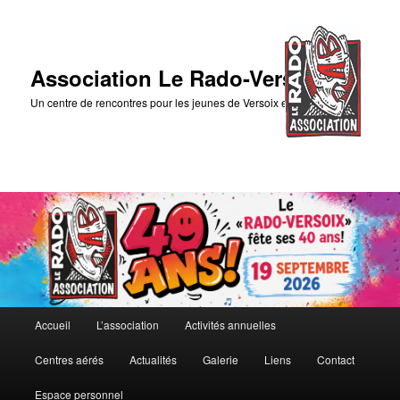
Association Le Rado-Versoix
Un centre de rencontres pour les jeunes de Versoix et des environs
Menu
Accueil
L’association
Activités annuelles
Aller
principal
Centres aérés
Actualités
Galerie
Liens
Contact
au
Espace personnel