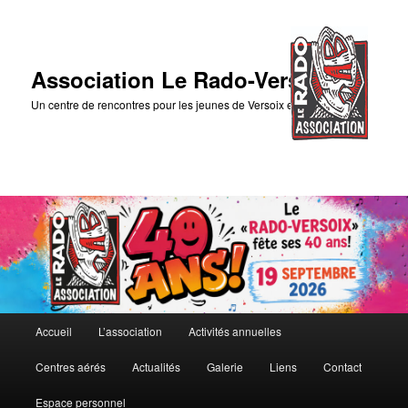
Association Le Rado-Versoix
Un centre de rencontres pour les jeunes de Versoix et des environs
Menu
Accueil
L’association
Activités annuelles
Aller
principal
Centres aérés
Actualités
Galerie
Liens
Contact
au
Espace personnel