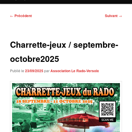
contenu
principal
Navigation
←
Précédent
Suivant
→
des
articles
Charrette-jeux / septembre-
octobre2025
Publié le
23/09/2025
par
Association Le Rado-Versoix