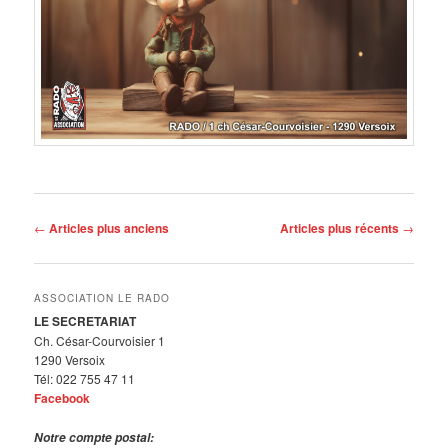
Navigation
←
Articles plus anciens
Articles plus récents
→
des
articles
ASSOCIATION LE RADO
LE SECRETARIAT
Ch. César-Courvoisier 1
1290 Versoix
Tél: 022 755 47 11
Facebook
Notre compte postal: