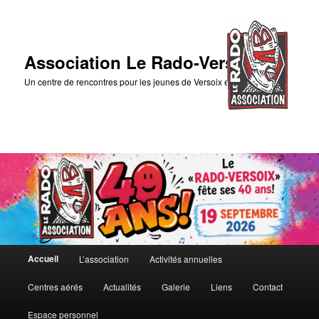
Association Le Rado-Versoix
Un centre de rencontres pour les jeunes de Versoix et des environs
Menu
Accueil
L’association
Activités annuelles
Aller
Aller
principal
Centres aérés
Actualités
Galerie
Liens
Contact
au
au
Espace personnel