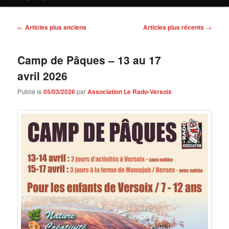
contenu
contenu
principal
secondaire
Navigation
←
Articles plus anciens
Articles plus récents
→
des
articles
Camp de Pâques – 13 au 17
avril 2026
Publié le
05/03/2026
par
Association Le Rado-Versoix