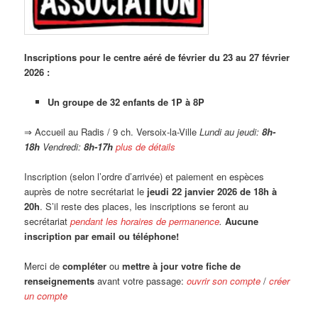
Inscriptions pour le centre aéré de février du 23
au 27 février
2026 :
Un groupe de 32 enfants de 1P à 8P
⇒ Accueil au Radis / 9 ch. Versoix-la-Ville
Lundi au jeudi:
8h-
18h
Vendredi:
8h-17h
plus de détails
Inscription (selon l’ordre d’arrivée) et paiement en espèces
auprès de notre secrétariat le
jeudi 22 janvier 2026 de 18h à
20h
. S’il reste des places, les inscriptions se feront au
secrétariat
pendant les horaires de permanence
.
Aucune
inscription par email ou téléphone!
Merci de
compléter
ou
mettre à jour votre fiche de
renseignements
avant votre passage:
ouvrir son compte
/
créer
un compte