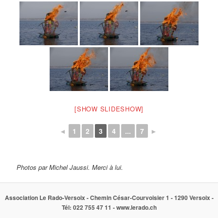
[SHOW SLIDESHOW]
◄
1
2
3
4
...
7
►
Photos par Michel Jaussi. Merci à lui.
Association Le Rado-Versoix - Chemin César-Courvoisier 1 - 1290 Versoix -
Tél: 022 755 47 11 - www.lerado.ch