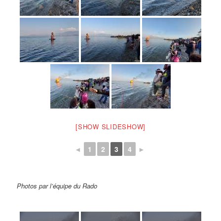
[SHOW SLIDESHOW]
◄
1
2
3
4
►
Photos par l’équipe du Rado