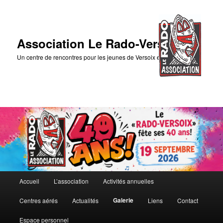
Association Le Rado-Versoix
Un centre de rencontres pour les jeunes de Versoix et des environs
Menu
Accueil
L’association
Activités annuelles
Aller
principal
Galerie
Centres aérés
Actualités
Liens
Contact
au
Espace personnel