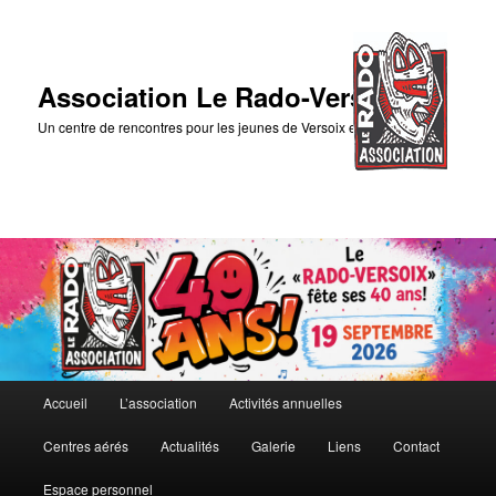
Association Le Rado-Versoix
Un centre de rencontres pour les jeunes de Versoix et des environs
Menu
Accueil
L’association
Activités annuelles
Aller
principal
Centres aérés
Actualités
Galerie
Liens
Contact
au
Espace personnel