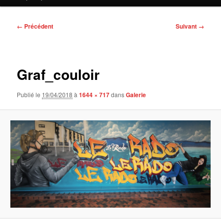
contenu
principal
Navigation
← Précédent
Suivant →
des
images
Graf_couloir
Publié le
19/04/2018
à
1644 × 717
dans
Galerie