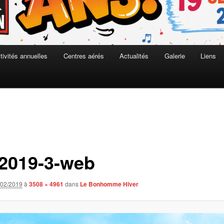
tivités annuelles
Centres aérés
Actualités
Galerie
Liens
2019-3-web
/02/2019
à
3508 × 4961
dans
Le Bonhomme Hiver