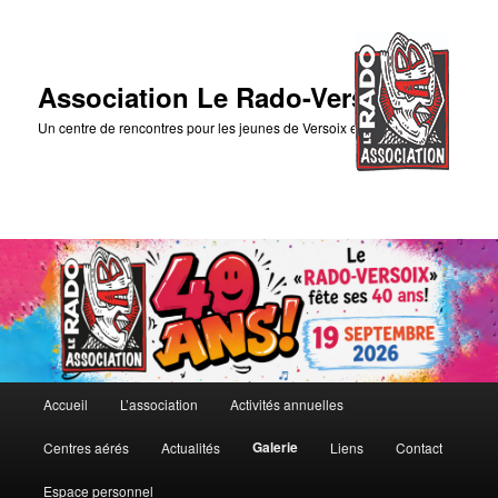
Association Le Rado-Versoix
Un centre de rencontres pour les jeunes de Versoix et des environs
Menu
Accueil
L’association
Activités annuelles
Aller
principal
Galerie
Centres aérés
Actualités
Liens
Contact
au
Espace personnel