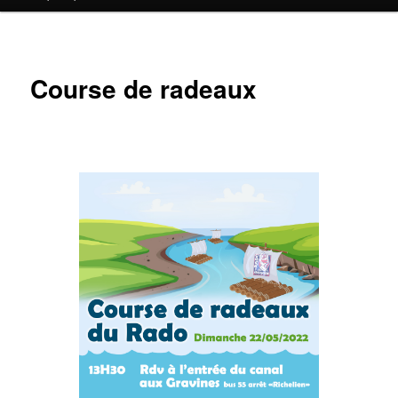
contenu
principal
Course de radeaux