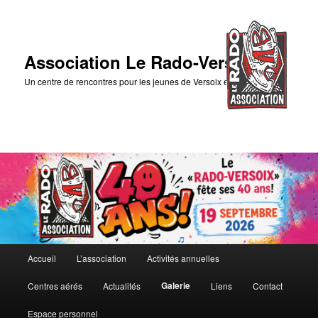
Association Le Rado-Versoix
Un centre de rencontres pour les jeunes de Versoix et des environs
Menu
Accueil
L’association
Activités annuelles
Aller
principal
Galerie
Centres aérés
Actualités
Liens
Contact
au
Espace personnel