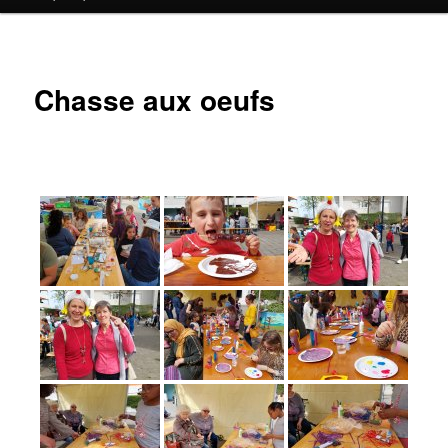
contenu
principal
Chasse aux oeufs