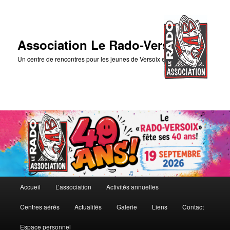
Association Le Rado-Versoix
Un centre de rencontres pour les jeunes de Versoix et des environs
Menu
Accueil
L’association
Activités annuelles
Aller
principal
Centres aérés
Actualités
Galerie
Liens
Contact
au
Espace personnel